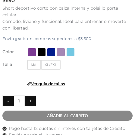
$
690
Short deportivo corto con calza interna y bolsillo porta
celular
Cómodo, liviano y funcional. Ideal para entrenar o moverte
con libertad.
Envío gratis en compras superiores a $3.500
Color
Talla
M/L
XL/2XL
Ver guía de tallas
Short
-
+
deportivo
corto
AÑADIR AL CARRITO
con
calza
Pago hasta 12 cuotas sin interés con tarjetas de Crédito
interna
Enviós a todo el Uruguay