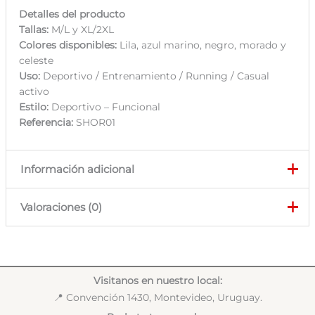
Detalles del producto
Tallas:
M/L y XL/2XL
Colores disponibles:
Lila, azul marino, negro, morado y
celeste
Uso:
Deportivo / Entrenamiento / Running / Casual
activo
Estilo:
Deportivo – Funcional
Referencia:
SHOR01
Información adicional
Valoraciones (0)
Morado, Negro, Azul, Lila,
Color
Celeste
No hay valoraciones aún.
Talla
M/L, XL/2XL
Solo los usuarios registrados que hayan comprado este
Visitanos en nuestro local:
producto pueden hacer una valoración.
📍 Convención 1430, Montevideo, Uruguay.