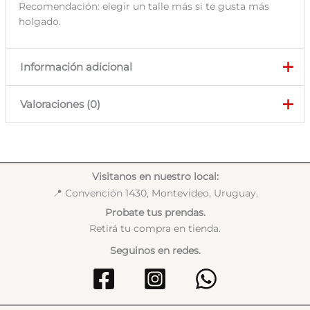
Recomendación: elegir un talle más si te gusta más
holgado.
Información adicional
Valoraciones (0)
Talla
M, L, XL, 2XL, 3XL, 4XL
Color
Negro
No hay valoraciones aún.
Solo los usuarios registrados que hayan comprado este
Visitanos en nuestro local:
producto pueden hacer una valoración.
📍 Convención 1430, Montevideo, Uruguay.
Probate tus prendas.
Retirá tu compra en tienda.
Seguinos en redes.