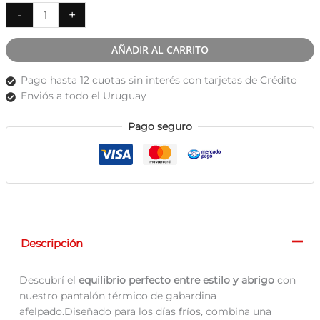
Pantalón
-
+
Térmico
de
AÑADIR AL CARRITO
Gabardina
Afelpado
Pago hasta 12 cuotas sin interés con tarjetas de Crédito
cantidad
Enviós a todo el Uruguay
Pago seguro
Descripción
Descubrí el
equilibrio perfecto entre estilo y abrigo
con
nuestro pantalón térmico de gabardina
afelpado.Diseñado para los días fríos, combina una