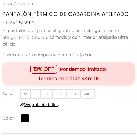
Inicio
/
Invierno
PANTALÓN TÉRMICO DE GABARDINA AFELPADO
El
El
$
1.590
$
1.290
precio
precio
El pantalón que parece elegante… pero
abriga
como un
original
actual
abrigo. Estilo Chupín,
cómodo y con interior afelpado ultra
era:
es:
cálido
.
$1.590.
$1.290.
Envío gratis en compras superiores a $3.500
19% OFF
¡Por tiempo limitado!
Termina en
0
d
10
h
44
m
11
s
Talla
M
L
XL
2XL
3XL
4XL
Ver guía de tallas
Color