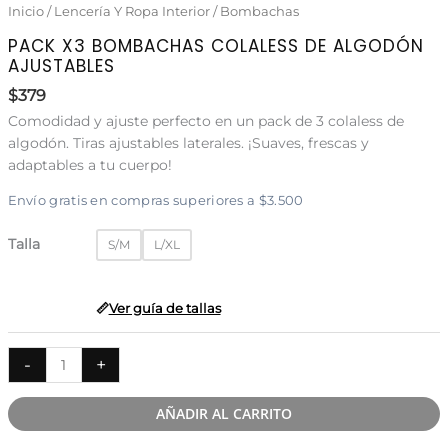
Inicio
/
Lencería Y Ropa Interior
/
Bombachas
PACK X3 BOMBACHAS COLALESS DE ALGODÓN
AJUSTABLES
$
379
Comodidad y ajuste perfecto en un pack de 3 colaless de
algodón. Tiras ajustables
laterales
. ¡Suaves, frescas y
adaptables a tu cuerpo!
Envío gratis en compras superiores a $3.500
Talla
S/M
L/XL
Ver guía de tallas
Pack
-
+
x3
Bombachas
AÑADIR AL CARRITO
colaless
de