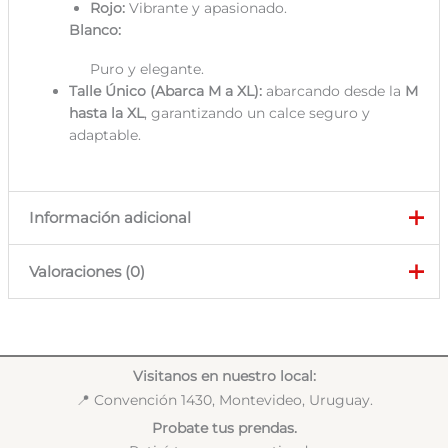
Rojo:
Vibrante y apasionado.
Blanco:
Puro y elegante.
Talle Único (Abarca M a XL):
abarcando desde la
M
hasta la XL
, garantizando un calce seguro y
adaptable.
Información adicional
Valoraciones (0)
Talla
Único
No hay valoraciones aún.
Solo los usuarios registrados que hayan comprado este
Visitanos en nuestro local:
producto pueden hacer una valoración.
📍 Convención 1430, Montevideo, Uruguay.
Probate tus prendas.