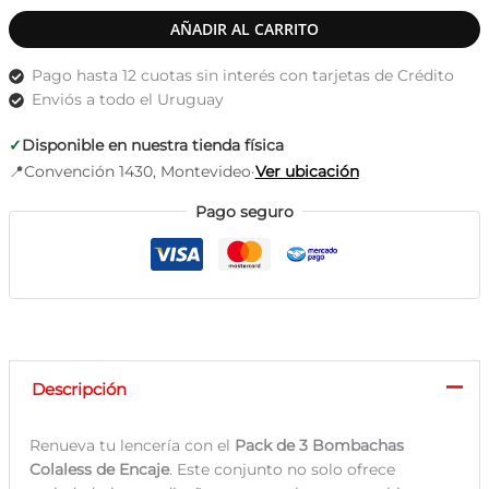
de
AÑADIR AL CARRITO
encaje
fantasía
Pago hasta 12 cuotas sin interés con tarjetas de Crédito
–
Enviós a todo el Uruguay
Pack
x3
✓
Disponible en nuestra tienda física
cantidad
📍
Convención 1430, Montevideo
·
Ver ubicación
Pago seguro
Descripción
Renueva tu lencería con el
Pack de 3 Bombachas
Colaless de Encaje
. Este conjunto no solo ofrece