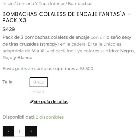
Inicio
/
Lencería Y Ropa Interior
/
Bombachas
BOMBACHAS COLALESS DE ENCAJE FANTASÍA –
PACK X3
$
429
Pack de 3 bombachas colaless de encaje
con un
diseño sexy
de tiras cruzadas (strappy)
en la cadera. El talle único es
adaptable de
M a XL
y el pack incluye colores surtidos:
Negro,
Rojo y Blanco
.
Envío gratis en compras superiores a $3.500
Talla
Único
LIMPIAR
Ver guía de tallas
Disponibilidad:
2 disponibles
Bombachas
-
+
colaless