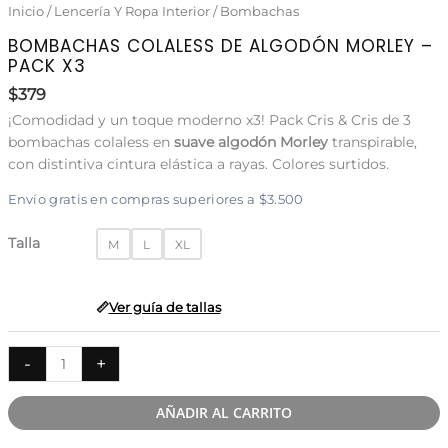
Inicio
/
Lencería Y Ropa Interior
/
Bombachas
BOMBACHAS COLALESS DE ALGODÓN MORLEY –
PACK X3
$
379
¡Comodidad y un toque moderno x3! Pack Cris & Cris de 3
bombachas colaless en
suave algodón Morley
transpirable,
con distintiva cintura elástica a rayas. Colores surtidos.
Envío gratis en compras superiores a $3.500
Talla
M
L
XL
Ver guía de tallas
Bombachas
-
+
colaless
de
AÑADIR AL CARRITO
algodón
morley