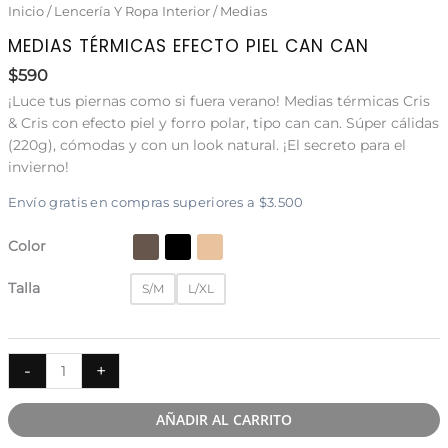
Inicio
/
Lencería Y Ropa Interior
/
Medias
MEDIAS TÉRMICAS EFECTO PIEL CAN CAN
$
590
¡Luce tus piernas como si fuera verano! Medias térmicas Cris
& Cris con efecto piel y forro polar,
tipo can can
. Súper cálidas
(220g), cómodas y con un look natural. ¡El secreto para el
invierno!
Envío gratis en compras superiores a $3.500
Color
Talla
S/M
L/XL
Medias
-
+
térmicas
efecto
AÑADIR AL CARRITO
piel