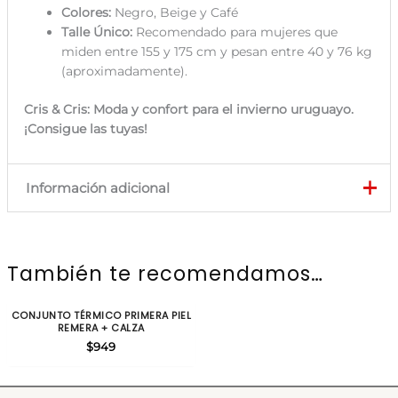
Colores:
Negro, Beige y Café
Talle Único:
Recomendado para mujeres que
miden entre 155 y 175 cm y pesan entre 40 y 76 kg
(aproximadamente).
Cris & Cris: Moda y confort para el invierno uruguayo.
¡Consigue las tuyas!
Información adicional
Color
Café, Negro, Beige
También te recomendamos…
Talla
S/M, L/XL
CONJUNTO TÉRMICO PRIMERA PIEL
REMERA + CALZA
$
949