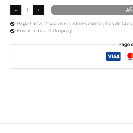
Corpiño
-
+
AÑ
invisible
premium
Pago hasta 12 cuotas sin interés con tarjetas de Créd
sin
Enviós a todo el Uruguay
aros
con
Pago 
breteles
anchos
cantidad