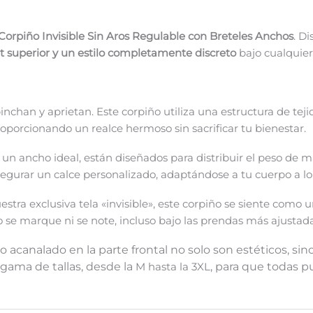
Corpiño Invisible Sin Aros Regulable con Breteles Anchos
. D
 superior y un estilo completamente discreto
bajo cualquier
pinchan y aprietan. Este corpiño utiliza una estructura de tej
roporcionando un realce hermoso sin sacrificar tu bienestar.
 un ancho ideal, están diseñados para distribuir el peso de 
segurar un calce personalizado, adaptándose a tu cuerpo a lo 
tra exclusiva tela «invisible», este corpiño se siente como u
o se marque ni se note, incluso bajo las prendas más ajustada
o acanalado en la parte frontal no solo son estéticos, si
gama de tallas, desde la
M hasta la 3XL
, para que todas pu