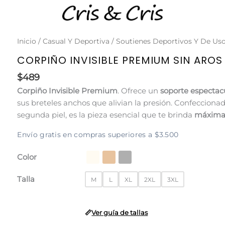
Inicio
/
Casual Y Deportiva
/
Soutienes Deportivos Y De Uso
CORPIÑO INVISIBLE PREMIUM SIN ARO
$
489
Corpiño Invisible Premium
. Ofrece un
soporte espectacu
sus breteles anchos que alivian la presión. Confecciona
segunda piel, es la pieza esencial que te brinda
máxima 
Envío gratis en compras superiores a $3.500
Color
Talla
M
L
XL
2XL
3XL
Ver guía de tallas