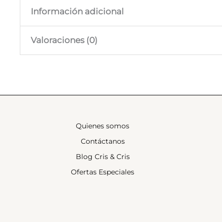
Información adicional
Valoraciones (0)
Color
Crema, Beige, Gris
Talla
M, L, XL, 2XL, 3XL
No hay valoraciones aún.
Solo los usuarios registrados que hayan comprado e
Quienes somos
Contáctanos
Blog Cris & Cris
Ofertas Especiales