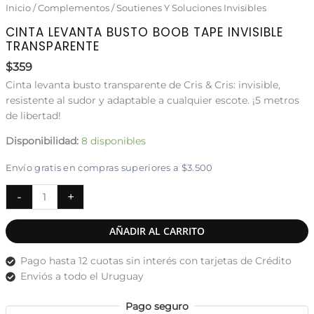
Inicio
/
Complementos
/
Soutienes Y Soluciones Invisibles
CINTA LEVANTA BUSTO BOOB TAPE INVISIBLE
TRANSPARENTE
$
359
Cinta levanta busto
transparente
de Cris & Cris: invisible,
resistente al sudor y adaptable a cualquier escote. ¡5 metros
de libertad!
Disponibilidad:
8 disponibles
Envío gratis en compras superiores a $3.500
Cinta
-
+
levanta
busto
AÑADIR AL CARRITO
boob
tape
Pago hasta 12 cuotas sin interés con tarjetas de Crédito
invisible
Enviós a todo el Uruguay
transparente
cantidad
Pago seguro