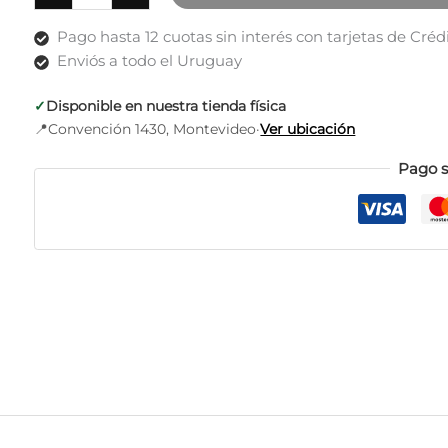
levanta
busto
Pago hasta 12 cuotas sin interés con tarjetas de Créd
Boob
Enviós a todo el Uruguay
Tape
adhesiva
✓
Disponible en nuestra tienda física
+
📍
Convención 1430, Montevideo
·
Ver ubicación
10
Pago 
pezoneras
cantidad