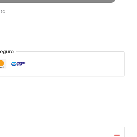
ito
seguro