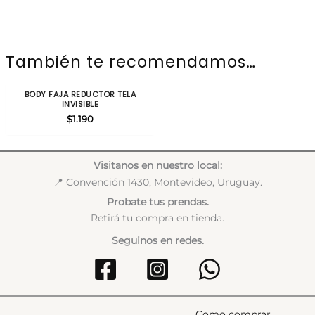
Talla
M/L, XL/2XL
También te recomendamos…
Color
Negro, Beige, Blanco
BODY FAJA REDUCTOR TELA
INVISIBLE
$
1.190
Visitanos en nuestro local:
📍 Convención 1430, Montevideo, Uruguay.
Probate tus prendas.
Retirá tu compra en tienda.
Seguinos en redes.
Como comprar