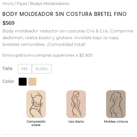
Inicio
/
Fajas
/
Bodys Moldeadores
BODY MOLDEADOR SIN COSTURA BRETEL FINO
$
569
Body moldeador reductor sin costuras Cris & Cris. Comprime
abdomen, realza busto y glúteos. Invisible bajo la ropa,
breteles removibles. ¡Comodidad total!
Envío gratis en compras superiores a $3.500
Talla
M/L
XL/2XL
Color
Compresión
Uso diario
Moldea cintura
suave